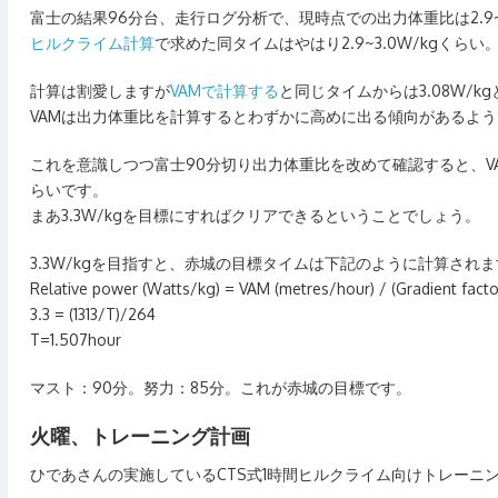
富士の結果96分台、走行ログ分析で、現時点での出力体重比は2.9~
ヒルクライム計算
で求めた同タイムはやはり2.9~3.0W/kgくらい
計算は割愛しますが
VAMで計算する
と同じタイムからは3.08W/k
VAMは出力体重比を計算するとわずかに高めに出る傾向があるよう
これを意識しつつ富士90分切り出力体重比を改めて確認すると、VAM根拠
らいです。
まあ3.3W/kgを目標にすればクリアできるということでしょう。
3.3W/kgを目指すと、赤城の目標タイムは下記のように計算され
Relative power (Watts/kg) =
VAM
(metres/hour) / (Gradient facto
3.3 = (1313/T)/264
T=1.507hour
マスト：90分。努力：85分。これが赤城の目標です。
火曜、トレーニング計画
ひであさんの実施しているCTS式1時間ヒルクライム向けトレーニ