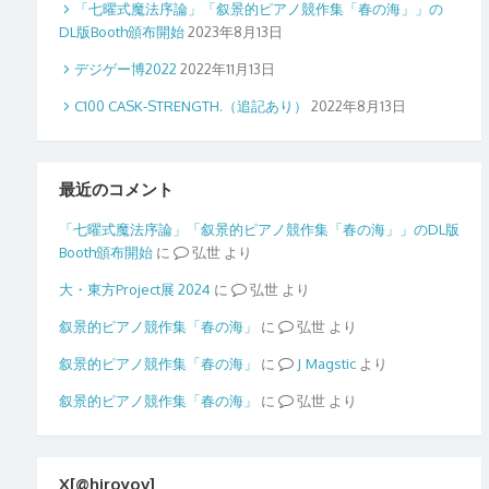
「七曜式魔法序論」「叙景的ピアノ競作集「春の海」」の
DL版Booth頒布開始
2023年8月13日
デジゲー博2022
2022年11月13日
C100 CASK-STRENGTH.（追記あり）
2022年8月13日
最近のコメント
「七曜式魔法序論」「叙景的ピアノ競作集「春の海」」のDL版
Booth頒布開始
に
弘世
より
大・東方Project展 2024
に
弘世
より
叙景的ピアノ競作集「春の海」
に
弘世
より
叙景的ピアノ競作集「春の海」
に
Magstic
より
叙景的ピアノ競作集「春の海」
に
弘世
より
X[@hiroyov]