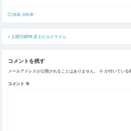
投稿
,
自転車
投
«
土曜日曜Mt.富士ヒルクライム
稿
ナ
コメントを残す
ビ
ゲ
メールアドレスが公開されることはありません。
※
が付いている
ー
コメント
※
シ
ョ
ン