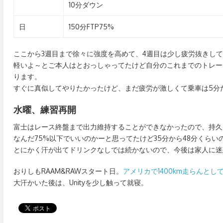
10分ダウン
日
150分FTP75%
ここから3週目まで徐々に強度を高めて、4週目は少し疲労抜きし
軽いよ～とご本人はとおっしゃってたけど自分のこれまでのトレー
ります。
すぐに真似してやりたかったけど、まだ疲労が激しくて乗車は5分
水曜、練習再開
富士はレース終盤まで出力維持することができなかったので、持久力
なんだ75%以下でいいのかーと思ってたけど35分から48分くら
とにかく汗が出てドリンクなしでは続かないので、今後は家人に迷
おりしもRAAM&RAWスタート日。
アメリカで1400km走らんとし
大汗かいた後は、Unityを少し触って就寝。