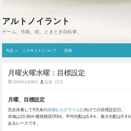
Skip
to
content
アルトノイラント
ゲーム、作曲、絵、ときどき自転車。
作品
このサイトについて
投稿
月曜火曜水曜：目標設定
Posted
Author
2015年6月18日
弘世
0
on
月曜、目標設定
完全休養して9月末の
赤城ヒルクライム
に向けての目標設定日。
赤城は20.8km 獲得標高1313m。平均勾配は6.4％、最大勾配
あるレースです。