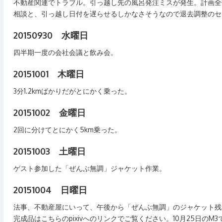
不動産関連でトラブル。引っ越し先の風呂発注ミスが発生。計画全
相談と、引っ越し日付を遅らせるしかなさそうなので退去調整のセ
20150930 水曜日
四半期一度の会社会議と飲み会。
20151001 木曜日
3分1.2kmばかりだがとにかく乗った。
20151002 金曜日
2回に分けてとにかく5km乗った。
20151003 土曜日
ゲスト参加した「ぜんぶ無調」ジャケット作業。
20151004 日曜日
法事、不動産屋にいって、午後から「ぜんぶ無調」のジャケット残務
完成品はこちらのpixivへのリンクでご覧ください。10月25日のM3で「