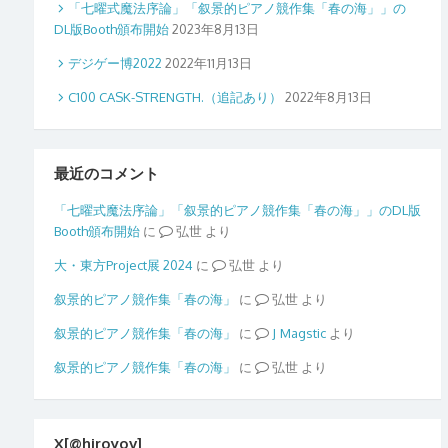
「七曜式魔法序論」「叙景的ピアノ競作集「春の海」」の
DL版Booth頒布開始
2023年8月13日
デジゲー博2022
2022年11月13日
C100 CASK-STRENGTH.（追記あり）
2022年8月13日
最近のコメント
「七曜式魔法序論」「叙景的ピアノ競作集「春の海」」のDL版
Booth頒布開始
に
弘世
より
大・東方Project展 2024
に
弘世
より
叙景的ピアノ競作集「春の海」
に
弘世
より
叙景的ピアノ競作集「春の海」
に
Magstic
より
叙景的ピアノ競作集「春の海」
に
弘世
より
X[@hiroyov]