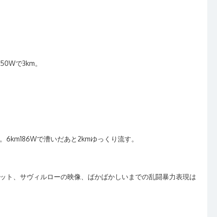
50Wで3km。
km186Wで漕いだあと2kmゆっくり流す。
ット、サヴィルローの映像、ばかばかしいまでの乱闘暴力表現は