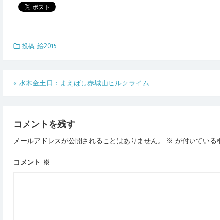
投稿
,
絵2015
投
«
水木金土日：まえばし赤城山ヒルクライム
稿
ナ
コメントを残す
ビ
ゲ
メールアドレスが公開されることはありません。
※
が付いている
ー
コメント
※
シ
ョ
ン