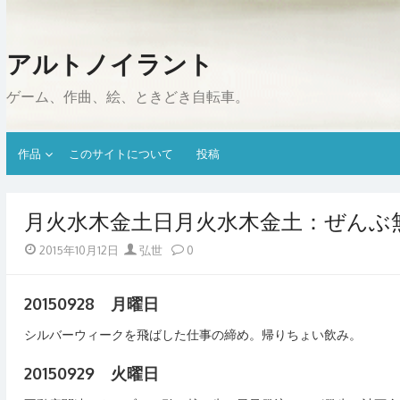
Skip
to
content
アルトノイラント
ゲーム、作曲、絵、ときどき自転車。
作品
このサイトについて
投稿
月火水木金土日月火水木金土：ぜんぶ
Posted
Author
2015年10月12日
弘世
0
on
20150928 月曜日
シルバーウィークを飛ばした仕事の締め。帰りちょい飲み。
20150929 火曜日