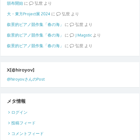
頒布開始
に
弘世
より
大・東方Project展 2024
に
弘世
より
叙景的ピアノ競作集「春の海」
に
弘世
より
叙景的ピアノ競作集「春の海」
に
Magstic
より
叙景的ピアノ競作集「春の海」
に
弘世
より
X[@hiroyov]
@hiroyovさんのPost
メタ情報
ログイン
投稿フィード
コメントフィード