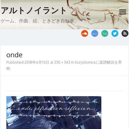
Skip
アルトノイラント
to
op
content
me
ゲーム、作曲、絵、ときどき自転車。
onde
Published
2018年6月15日
at
330 × 343
in
Eurystomusに楽譜解説を寄
稿