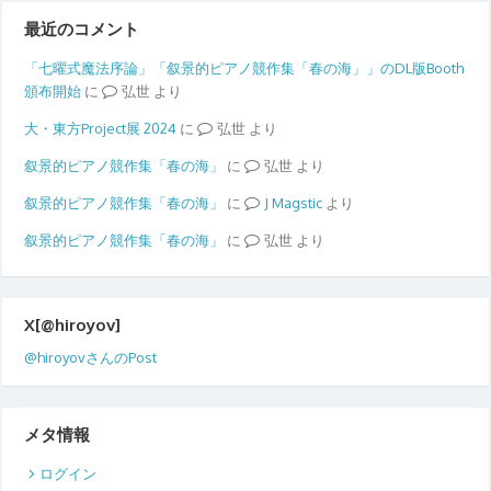
最近のコメント
「七曜式魔法序論」「叙景的ピアノ競作集「春の海」」のDL版Booth
頒布開始
に
弘世
より
大・東方Project展 2024
に
弘世
より
叙景的ピアノ競作集「春の海」
に
弘世
より
叙景的ピアノ競作集「春の海」
に
Magstic
より
叙景的ピアノ競作集「春の海」
に
弘世
より
X[@hiroyov]
@hiroyovさんのPost
メタ情報
ログイン