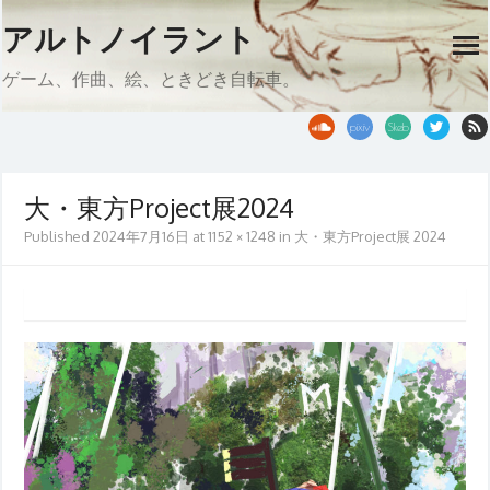
Skip
アルトノイラント
to
op
content
me
ゲーム、作曲、絵、ときどき自転車。
大・東方Project展2024
Published
2024年7月16日
at
1152 × 1248
in
大・東方Project展 2024