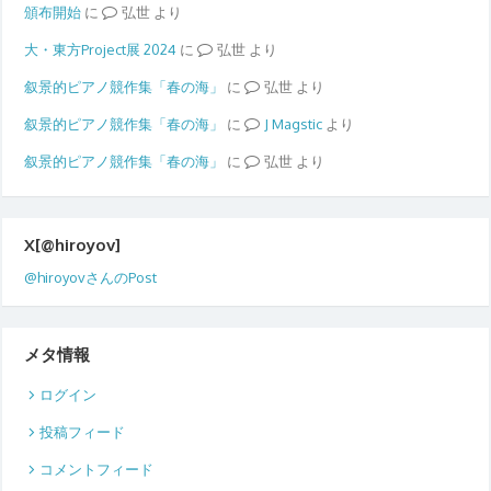
頒布開始
に
弘世
より
大・東方Project展 2024
に
弘世
より
叙景的ピアノ競作集「春の海」
に
弘世
より
叙景的ピアノ競作集「春の海」
に
Magstic
より
叙景的ピアノ競作集「春の海」
に
弘世
より
X[@hiroyov]
@hiroyovさんのPost
メタ情報
ログイン
投稿フィード
コメントフィード