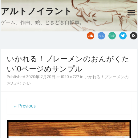
Skip
アルトノイラント
to
op
content
me
ゲーム、作曲、絵、ときどき自転車。
いかれる！ブレーメンのおんがくた
い10ページめサンプル
Published
2020年12月20日
at
1020 × 727
in
いかれる！ブレーメンの
おんがくたい
← Previous