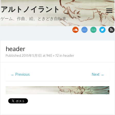
Skip
アルトノイラント
to
op
content
me
ゲーム、作曲、絵、ときどき自転車。
header
Published
2015年5月1日
at
940 × 72
in
header
← Previous
Next →