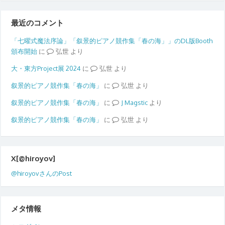
最近のコメント
「七曜式魔法序論」「叙景的ピアノ競作集「春の海」」のDL版Booth
頒布開始
に
弘世
より
大・東方Project展 2024
に
弘世
より
叙景的ピアノ競作集「春の海」
に
弘世
より
叙景的ピアノ競作集「春の海」
に
Magstic
より
叙景的ピアノ競作集「春の海」
に
弘世
より
X[@hiroyov]
@hiroyovさんのPost
メタ情報