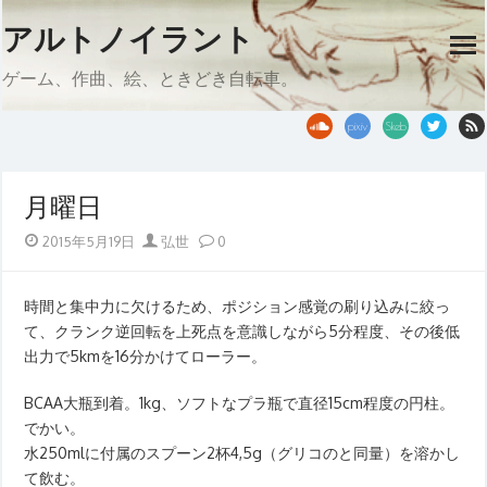
Skip
アルトノイラント
to
op
content
me
ゲーム、作曲、絵、ときどき自転車。
月曜日
Posted
Author
2015年5月19日
弘世
0
on
時間と集中力に欠けるため、ポジション感覚の刷り込みに絞っ
て、クランク逆回転を上死点を意識しながら5分程度、その後低
出力で5kmを16分かけてローラー。
BCAA大瓶到着。1kg、ソフトなプラ瓶で直径15cm程度の円柱。
でかい。
水250mlに付属のスプーン2杯4,5g（グリコのと同量）を溶かし
て飲む。