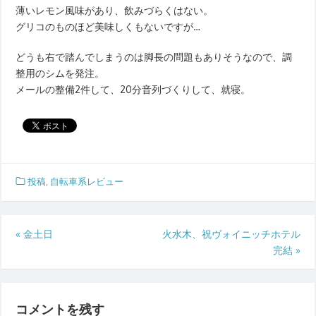
薄いレモン風味があり、飲みづらくはない。
グリコのものほど美味しくもないですが…
どうも右で踏んでしまうのは脚長の問題もありそうなので、調
整用のシムを発注。
メールの整備2件して、20分音列づくりして、就寝。
投稿
,
自転車系レビュー
投
«
金土日
火水木、祝ヴォイニッチホテル
完結
»
稿
ナ
ビ
コメントを残す