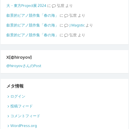
大・東方Project展 2024
に
弘世
より
叙景的ピアノ競作集「春の海」
に
弘世
より
叙景的ピアノ競作集「春の海」
に
Magstic
より
叙景的ピアノ競作集「春の海」
に
弘世
より
X[@hiroyov]
@hiroyovさんのPost
メタ情報
ログイン
投稿フィード
コメントフィード
WordPress.org