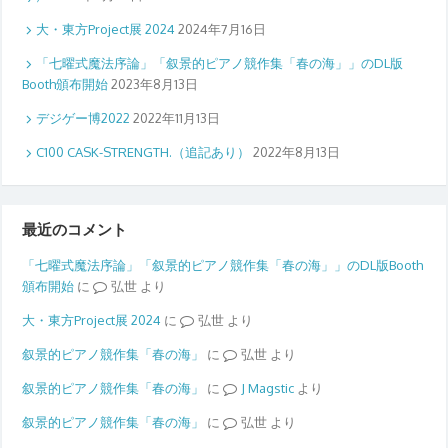
大・東方Project展 2024
2024年7月16日
「七曜式魔法序論」「叙景的ピアノ競作集「春の海」」のDL版
Booth頒布開始
2023年8月13日
デジゲー博2022
2022年11月13日
C100 CASK-STRENGTH.（追記あり）
2022年8月13日
最近のコメント
「七曜式魔法序論」「叙景的ピアノ競作集「春の海」」のDL版Booth
頒布開始
に
弘世
より
大・東方Project展 2024
に
弘世
より
叙景的ピアノ競作集「春の海」
に
弘世
より
叙景的ピアノ競作集「春の海」
に
Magstic
より
叙景的ピアノ競作集「春の海」
に
弘世
より