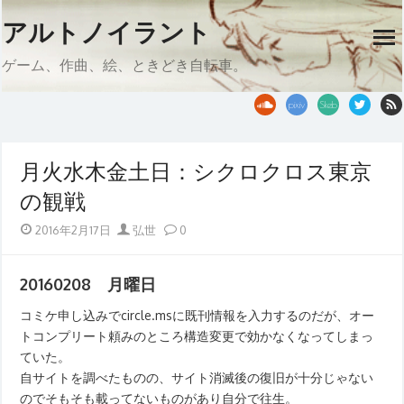
Skip
アルトノイラント
to
op
content
me
ゲーム、作曲、絵、ときどき自転車。
月火水木金土日：シクロクロス東京
の観戦
Posted
Author
2016年2月17日
弘世
0
on
20160208 月曜日
コミケ申し込みでcircle.msに既刊情報を入力するのだが、オー
トコンプリート頼みのところ構造変更で効かなくなってしまっ
ていた。
自サイトを調べたものの、サイト消滅後の復旧が十分じゃない
のでそもそも載ってないものがあり自分で往生。