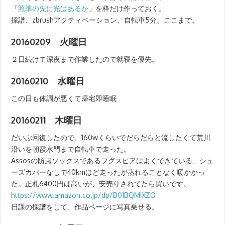
「
照準の先に光はあるか
」を枠だけ作っておく。
採譜、zbrushアクティベーション、自転車5分、ここまで。
20160209 火曜日
２日続けて深夜まで作業したので就寝を優先。
20160210 水曜日
この日も体調が悪くて帰宅即睡眠
20160211 木曜日
だいぶ回復したので、160wくらいでだらだらと流したくて荒川
沿いを朝霞水門まで自転車で走った。
Assosの防風ソックスであるフグスピアはよくできている、シュ
ーズカバーなしで40kmほど走ったが蒸れることなく暖かかっ
た。正札6400円は高いが、安売りされてたら買いです。
https://www.amazon.co.jp/dp/B01BQMIXZO
日課の採譜をして、作品ページに写真乗せる。