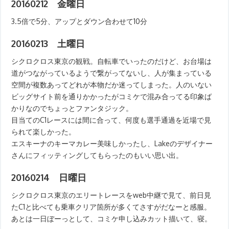
20160212 金曜日
3.5倍で5分、アップとダウン合わせて10分
20160213 土曜日
シクロクロス東京の観戦。自転車でいったのだけど、お台場は
道がつながっているようで繋がってないし、人が集まっている
空間が複数あってどれが本物だか迷ってしまった。人のいない
ビッグサイト前を通りかかったがコミケで混み合ってる印象ば
かりなのでちょっとファンタジック。
目当てのC1レースには間に合って、何度も選手通過を近場で見
られて楽しかった。
エスキーナのキーマカレー美味しかったし、Lakeのデザイナー
さんにフィッティングしてもらったのもいい思い出。
20160214 日曜日
シクロクロス東京のエリートレースをweb中継で見て、前日見
たC1と比べても乗車クリア箇所が多くてさすがだなーと感服。
あとは一日ぼーっとして、コミケ申し込みカット描いて、寝。